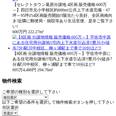
【セレクトタウン葛原分譲地 4区画 販売価格:600万
～】四日市北小学校区約600m!公共上下水道完備・67
坪～95坪の4区画販売開始!!陽当たり良好、全区画南向
き!近隣に郵便局・病院等あり生活至便。是非ご覧下さ
い!
600万円
222.27m²
【8区画 分譲地情報 販売価格:695万～】宇佐市中原に
ある住宅用分譲地!!宅内上下水道引込済!!豊川小(徒歩7
分)駅川中校区、柳ヶ浦駅まで車で10分ほど!!
695万4,480円
294.76m²
物件検索
ご希望の種別を選択して下さい
以下ご希望の条件を選択して物件検索ボタンを押して下さい
市区選択