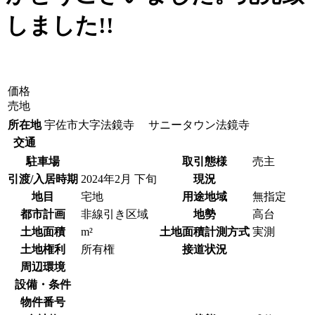
しました!!
価格
売地
所在地
宇佐市大字法鏡寺 サニータウン法鏡寺
交通
駐車場
取引態様
売主
引渡/入居時期
2024年2月 下旬
現況
地目
宅地
用途地域
無指定
都市計画
非線引き区域
地勢
高台
土地面積
m²
土地面積計測方式
実測
土地権利
所有権
接道状況
周辺環境
設備・条件
物件番号