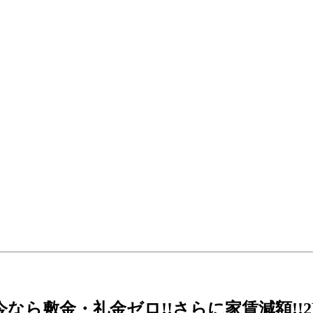
今なら敷金・礼金ゼロ!!さらに家賃減額!!