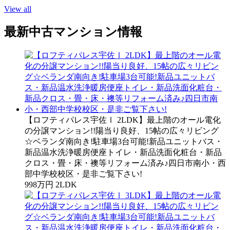
View all
最新中古マンション情報
【ロフティパレス宇佐Ⅰ 2LDK】最上階のオール電化
の分譲マンション!!陽当り良好、15帖の広々リビング
☆ベランダ南向き!駐車場3台可能!新品ユニットバス・
新品温水洗浄暖房便座トイレ・新品洗面化粧台・新品
クロス・畳・床・襖等リフォーム済み♪四日市南小・西
部中学校校区・是非ご覧下さい!
998万円
2LDK