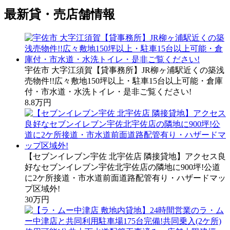
最新貸・売店舗情報
宇佐市 大字江須賀【貸事務所】JR柳ヶ浦駅近くの築浅
売物件!!広々敷地150坪以上・駐車15台以上可能・倉庫
付・市水道・水洗トイレ・是非ご覧ください!
8.8万円
【セブンイレブン宇佐 北宇佐店 隣接貸地】アクセス良
好なセブンイレブン宇佐北宇佐店の隣地に900坪!公道
に2ケ所接道・市水道前面道路配管有り・ハザードマッ
プ区域外!
30万円