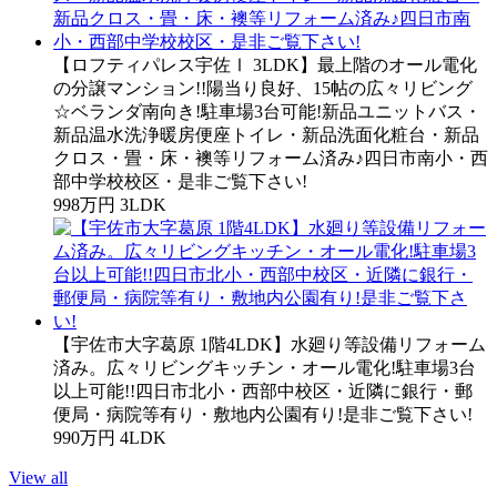
【ロフティパレス宇佐Ⅰ 3LDK】最上階のオール電化
の分譲マンション!!陽当り良好、15帖の広々リビング
☆ベランダ南向き!駐車場3台可能!新品ユニットバス・
新品温水洗浄暖房便座トイレ・新品洗面化粧台・新品
クロス・畳・床・襖等リフォーム済み♪四日市南小・西
部中学校校区・是非ご覧下さい!
998万円
3LDK
【宇佐市大字葛原 1階4LDK】水廻り等設備リフォーム
済み。広々リビングキッチン・オール電化!駐車場3台
以上可能!!四日市北小・西部中校区・近隣に銀行・郵
便局・病院等有り・敷地内公園有り!是非ご覧下さい!
990万円
4LDK
View all