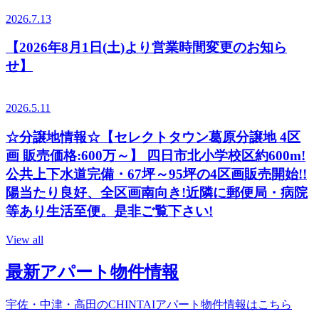
2026.7.13
【2026年8月1日(土)より営業時間変更のお知ら
せ】
2026.5.11
☆分譲地情報☆【セレクトタウン葛原分譲地 4区
画 販売価格:600万～】 四日市北小学校区約600m!
公共上下水道完備・67坪～95坪の4区画販売開始!!
陽当たり良好、全区画南向き!近隣に郵便局・病院
等あり生活至便。是非ご覧下さい!
View all
最新アパート物件情報
宇佐・中津・高田のCHINTAIアパート物件情報はこちら